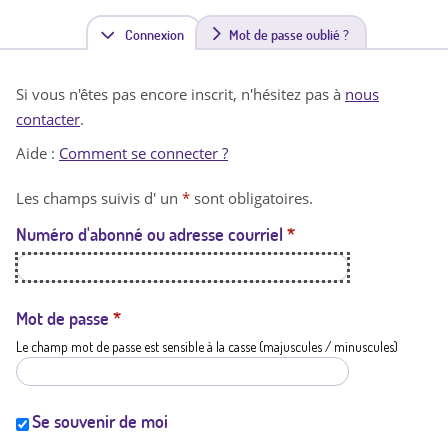
Connexion
(
Mot de passe oublié ?
o
Si vous n'êtes pas encore inscrit, n'hésitez pas à
nous
n
contacter
.
g
Aide :
Comment se connecter ?
l
Les champs suivis d' un
*
sont obligatoires.
e
Numéro d'abonné ou adresse courriel
*
t
a
c
Mot de passe
*
Le champ mot de passe est sensible à la casse (majuscules / minuscules)
t
i
f
Se souvenir de moi