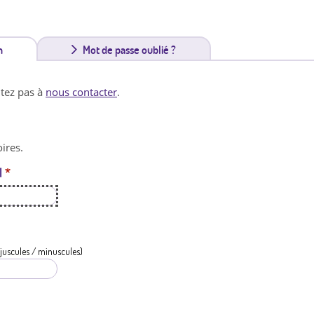
n
(
Mot de passe oublié ?
o
itez pas à
nous contacter
.
n
g
ires.
l
l
*
e
t
a
c
juscules / minuscules)
t
i