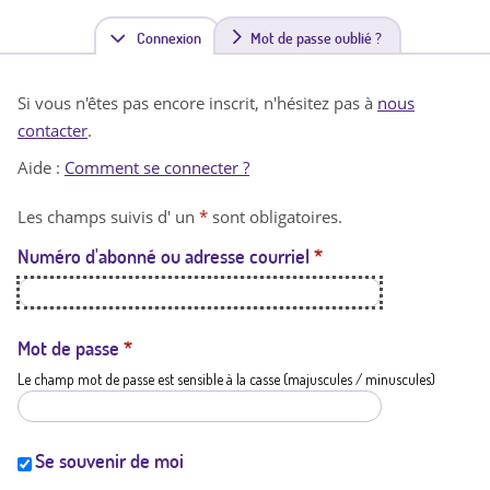
Connexion
(
Mot de passe oublié ?
o
Si vous n'êtes pas encore inscrit, n'hésitez pas à
nous
n
contacter
.
g
Aide :
Comment se connecter ?
l
Les champs suivis d' un
*
sont obligatoires.
e
Numéro d'abonné ou adresse courriel
*
t
a
c
Mot de passe
*
Le champ mot de passe est sensible à la casse (majuscules / minuscules)
t
i
f
Se souvenir de moi