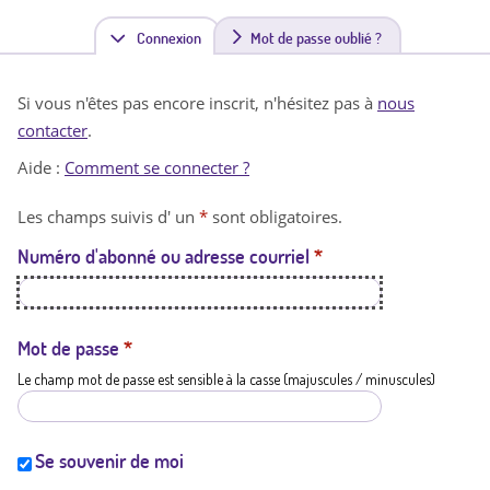
Connexion
(
Mot de passe oublié ?
o
Si vous n'êtes pas encore inscrit, n'hésitez pas à
nous
n
contacter
.
g
Aide :
Comment se connecter ?
l
Les champs suivis d' un
*
sont obligatoires.
e
Numéro d'abonné ou adresse courriel
*
t
a
c
Mot de passe
*
Le champ mot de passe est sensible à la casse (majuscules / minuscules)
t
i
f
Se souvenir de moi