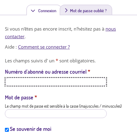
Connexion
(
Mot de passe oublié ?
o
Si vous n'êtes pas encore inscrit, n'hésitez pas à
nous
n
contacter
.
g
Aide :
Comment se connecter ?
l
Les champs suivis d' un
*
sont obligatoires.
e
Numéro d'abonné ou adresse courriel
*
t
a
c
Mot de passe
*
Le champ mot de passe est sensible à la casse (majuscules / minuscules)
t
i
f
Se souvenir de moi