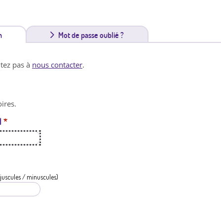
n
(
Mot de passe oublié ?
o
itez pas à
nous contacter
.
n
g
ires.
l
l
*
e
t
a
c
juscules / minuscules)
t
i