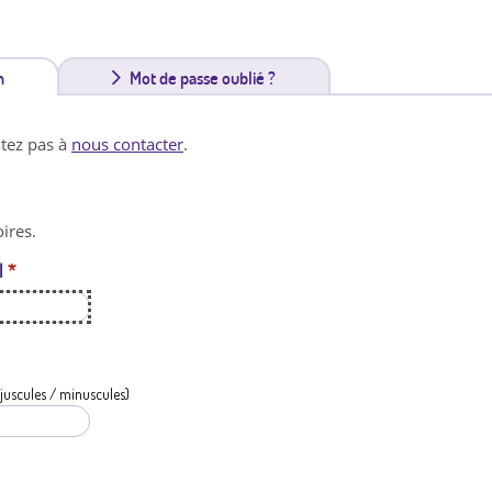
n
(
Mot de passe oublié ?
o
itez pas à
nous contacter
.
n
g
ires.
l
l
*
e
t
a
c
juscules / minuscules)
t
i