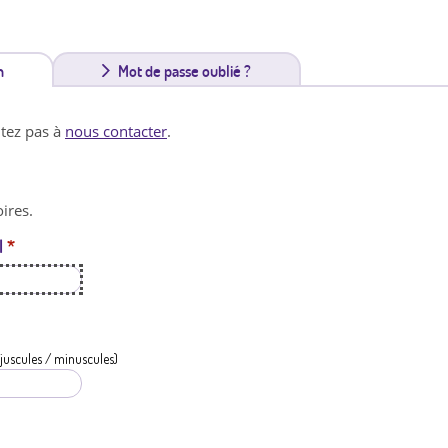
n
(
Mot de passe oublié ?
o
itez pas à
nous contacter
.
n
g
ires.
l
l
*
e
t
a
c
juscules / minuscules)
t
i