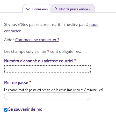
Connexion
(
Mot de passe oublié ?
o
Si vous n'êtes pas encore inscrit, n'hésitez pas à
nous
n
contacter
.
g
Aide :
Comment se connecter ?
l
Les champs suivis d' un
*
sont obligatoires.
e
Numéro d'abonné ou adresse courriel
*
t
a
c
Mot de passe
*
Le champ mot de passe est sensible à la casse (majuscules / minuscules)
t
i
f
Se souvenir de moi