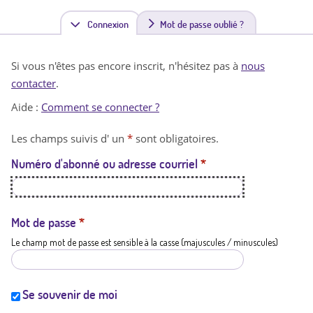
Connexion
(
Mot de passe oublié ?
o
Si vous n'êtes pas encore inscrit, n'hésitez pas à
nous
n
contacter
.
g
Aide :
Comment se connecter ?
l
Les champs suivis d' un
*
sont obligatoires.
e
Numéro d'abonné ou adresse courriel
*
t
a
c
Mot de passe
*
Le champ mot de passe est sensible à la casse (majuscules / minuscules)
t
i
f
Se souvenir de moi