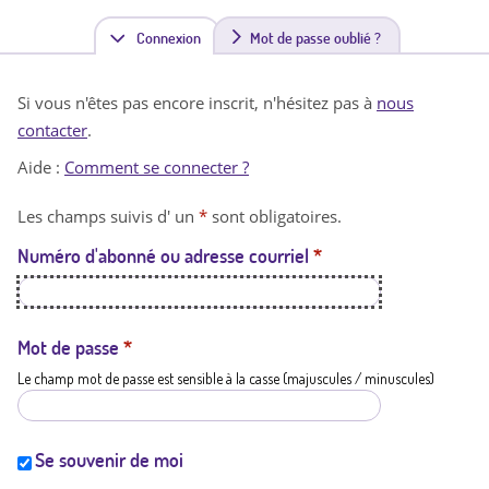
Connexion
(
Mot de passe oublié ?
o
Si vous n'êtes pas encore inscrit, n'hésitez pas à
nous
n
contacter
.
g
Aide :
Comment se connecter ?
l
Les champs suivis d' un
*
sont obligatoires.
e
Numéro d'abonné ou adresse courriel
*
t
a
c
Mot de passe
*
Le champ mot de passe est sensible à la casse (majuscules / minuscules)
t
i
f
Se souvenir de moi