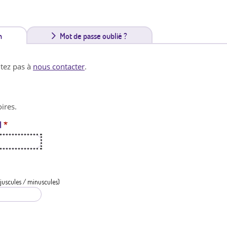
n
(
Mot de passe oublié ?
o
itez pas à
nous contacter
.
n
g
ires.
l
l
*
e
t
a
c
juscules / minuscules)
t
i