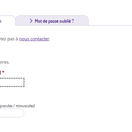
n
(
Mot de passe oublié ?
o
itez pas à
nous contacter
.
n
g
ires.
l
l
*
e
t
a
c
juscules / minuscules)
t
i