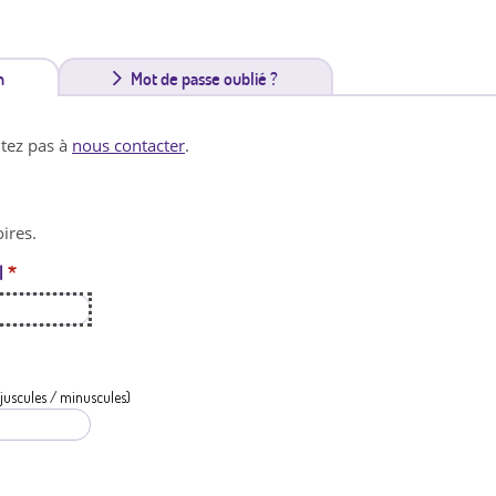
n
(
Mot de passe oublié ?
o
itez pas à
nous contacter
.
n
g
ires.
l
l
*
e
t
a
c
juscules / minuscules)
t
i