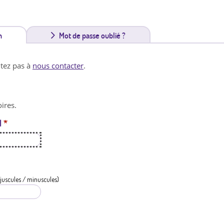
n
(
Mot de passe oublié ?
o
itez pas à
nous contacter
.
n
g
ires.
l
l
*
e
t
a
c
juscules / minuscules)
t
i