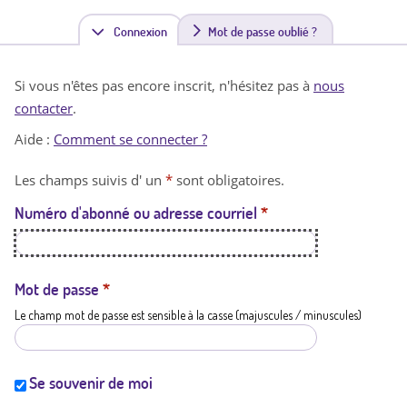
Connexion
(
Mot de passe oublié ?
o
Si vous n'êtes pas encore inscrit, n'hésitez pas à
nous
n
contacter
.
g
Aide :
Comment se connecter ?
l
Les champs suivis d' un
*
sont obligatoires.
e
Numéro d'abonné ou adresse courriel
*
t
a
c
Mot de passe
*
Le champ mot de passe est sensible à la casse (majuscules / minuscules)
t
i
f
Se souvenir de moi