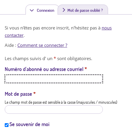
Connexion
(
Mot de passe oublié ?
o
Si vous n'êtes pas encore inscrit, n'hésitez pas à
nous
n
contacter
.
g
Aide :
Comment se connecter ?
l
Les champs suivis d' un
*
sont obligatoires.
e
Numéro d'abonné ou adresse courriel
*
t
a
c
Mot de passe
*
Le champ mot de passe est sensible à la casse (majuscules / minuscules)
t
i
f
Se souvenir de moi