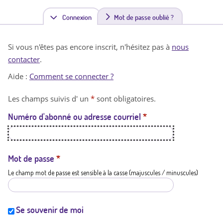
Connexion
(
Mot de passe oublié ?
o
Si vous n'êtes pas encore inscrit, n'hésitez pas à
nous
n
contacter
.
g
Aide :
Comment se connecter ?
l
Les champs suivis d' un
*
sont obligatoires.
e
Numéro d'abonné ou adresse courriel
*
t
a
c
Mot de passe
*
Le champ mot de passe est sensible à la casse (majuscules / minuscules)
t
i
f
Se souvenir de moi