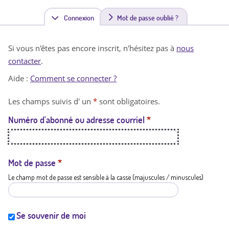
Connexion
(
Mot de passe oublié ?
o
Si vous n'êtes pas encore inscrit, n'hésitez pas à
nous
n
contacter
.
g
Aide :
Comment se connecter ?
l
Les champs suivis d' un
*
sont obligatoires.
e
Numéro d'abonné ou adresse courriel
*
t
a
c
Mot de passe
*
Le champ mot de passe est sensible à la casse (majuscules / minuscules)
t
i
f
Se souvenir de moi