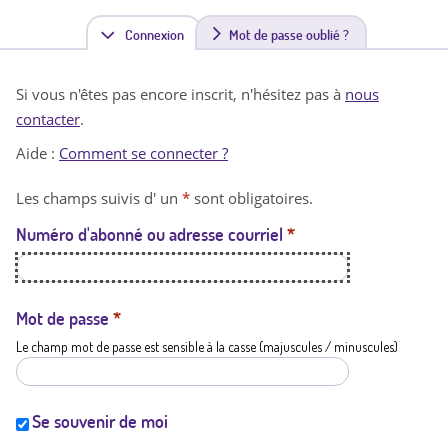
Connexion
(
Mot de passe oublié ?
o
Si vous n'êtes pas encore inscrit, n'hésitez pas à
nous
n
contacter
.
g
Aide :
Comment se connecter ?
l
Les champs suivis d' un
*
sont obligatoires.
e
Numéro d'abonné ou adresse courriel
*
t
a
c
Mot de passe
*
Le champ mot de passe est sensible à la casse (majuscules / minuscules)
t
i
f
Se souvenir de moi