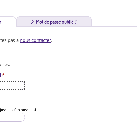
n
(
Mot de passe oublié ?
o
itez pas à
nous contacter
.
n
g
ires.
l
l
*
e
t
a
c
juscules / minuscules)
t
i