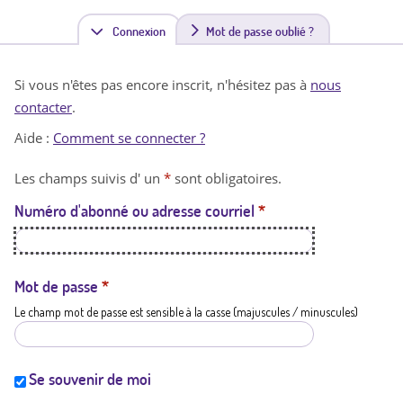
Connexion
(
Mot de passe oublié ?
o
Si vous n'êtes pas encore inscrit, n'hésitez pas à
nous
n
contacter
.
g
Aide :
Comment se connecter ?
l
Les champs suivis d' un
*
sont obligatoires.
e
Numéro d'abonné ou adresse courriel
*
t
a
c
Mot de passe
*
Le champ mot de passe est sensible à la casse (majuscules / minuscules)
t
i
f
Se souvenir de moi