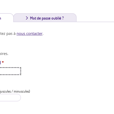
n
(
Mot de passe oublié ?
o
itez pas à
nous contacter
.
n
g
ires.
l
l
*
e
t
a
c
juscules / minuscules)
t
i