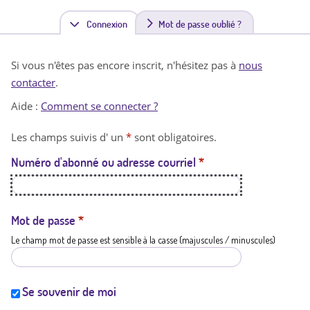
Connexion
(
Mot de passe oublié ?
o
Si vous n'êtes pas encore inscrit, n'hésitez pas à
nous
n
contacter
.
g
Aide :
Comment se connecter ?
l
Les champs suivis d' un
*
sont obligatoires.
e
Numéro d'abonné ou adresse courriel
*
t
a
c
Mot de passe
*
Le champ mot de passe est sensible à la casse (majuscules / minuscules)
t
i
f
Se souvenir de moi