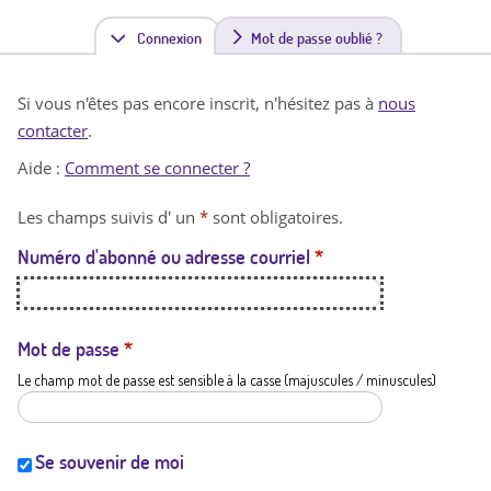
Connexion
(
Mot de passe oublié ?
o
Si vous n'êtes pas encore inscrit, n'hésitez pas à
nous
n
contacter
.
g
Aide :
Comment se connecter ?
l
Les champs suivis d' un
*
sont obligatoires.
e
Numéro d'abonné ou adresse courriel
*
t
a
c
Mot de passe
*
Le champ mot de passe est sensible à la casse (majuscules / minuscules)
t
i
f
Se souvenir de moi