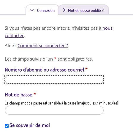
Connexion
(
Mot de passe oublié ?
o
Si vous n'êtes pas encore inscrit, n'hésitez pas à
nous
n
contacter
.
g
Aide :
Comment se connecter ?
l
Les champs suivis d' un
*
sont obligatoires.
e
Numéro d'abonné ou adresse courriel
*
t
a
c
Mot de passe
*
Le champ mot de passe est sensible à la casse (majuscules / minuscules)
t
i
f
Se souvenir de moi