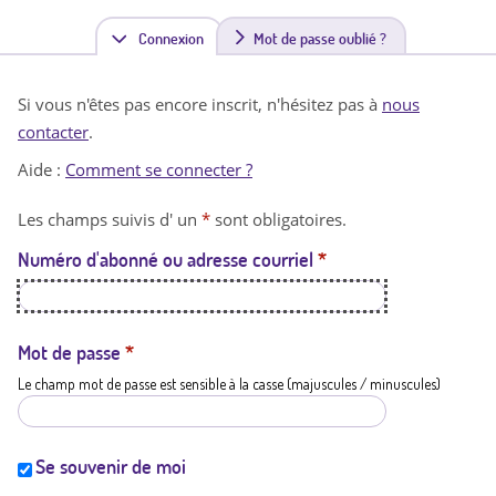
Connexion
(
Mot de passe oublié ?
o
Si vous n'êtes pas encore inscrit, n'hésitez pas à
nous
n
contacter
.
g
Aide :
Comment se connecter ?
l
Les champs suivis d' un
*
sont obligatoires.
e
Numéro d'abonné ou adresse courriel
*
t
a
c
Mot de passe
*
Le champ mot de passe est sensible à la casse (majuscules / minuscules)
t
i
f
Se souvenir de moi