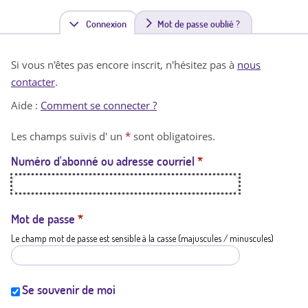
Connexion
(
Mot de passe oublié ?
o
Si vous n'êtes pas encore inscrit, n'hésitez pas à
nous
n
contacter
.
g
Aide :
Comment se connecter ?
l
Les champs suivis d' un
*
sont obligatoires.
e
Numéro d'abonné ou adresse courriel
*
t
a
c
Mot de passe
*
Le champ mot de passe est sensible à la casse (majuscules / minuscules)
t
i
f
Se souvenir de moi