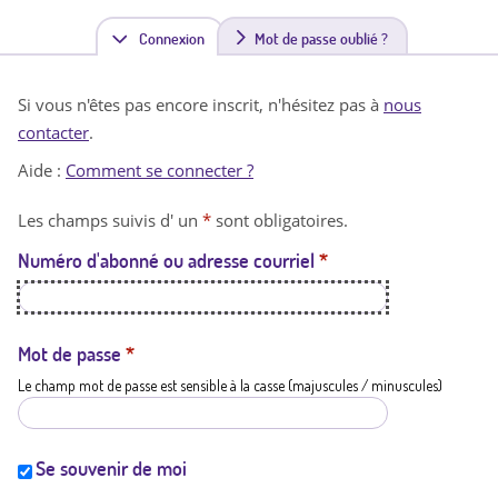
Connexion
(
Mot de passe oublié ?
o
Si vous n'êtes pas encore inscrit, n'hésitez pas à
nous
n
contacter
.
g
Aide :
Comment se connecter ?
l
Les champs suivis d' un
*
sont obligatoires.
e
Numéro d'abonné ou adresse courriel
*
t
a
c
Mot de passe
*
Le champ mot de passe est sensible à la casse (majuscules / minuscules)
t
i
f
Se souvenir de moi