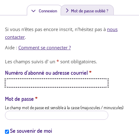
Connexion
(
Mot de passe oublié ?
o
Si vous n'êtes pas encore inscrit, n'hésitez pas à
nous
n
contacter
.
g
Aide :
Comment se connecter ?
l
Les champs suivis d' un
*
sont obligatoires.
e
Numéro d'abonné ou adresse courriel
*
t
a
c
Mot de passe
*
Le champ mot de passe est sensible à la casse (majuscules / minuscules)
t
i
f
Se souvenir de moi