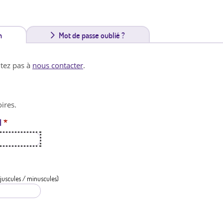
n
(
Mot de passe oublié ?
o
itez pas à
nous contacter
.
n
g
ires.
l
l
*
e
t
a
c
juscules / minuscules)
t
i