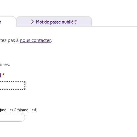
n
(
Mot de passe oublié ?
o
itez pas à
nous contacter
.
n
g
ires.
l
l
*
e
t
a
c
juscules / minuscules)
t
i