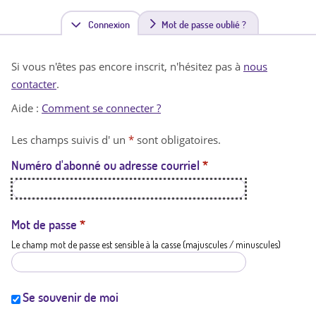
Connexion
(
Mot de passe oublié ?
o
Si vous n'êtes pas encore inscrit, n'hésitez pas à
nous
n
contacter
.
g
Aide :
Comment se connecter ?
l
Les champs suivis d' un
*
sont obligatoires.
e
Numéro d'abonné ou adresse courriel
*
t
a
c
Mot de passe
*
Le champ mot de passe est sensible à la casse (majuscules / minuscules)
t
i
f
Se souvenir de moi