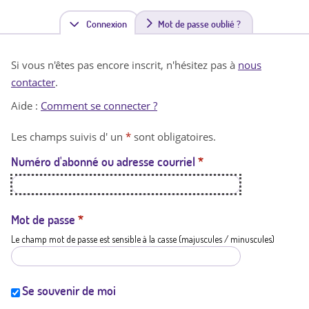
Connexion
(
Mot de passe oublié ?
o
Si vous n'êtes pas encore inscrit, n'hésitez pas à
nous
n
contacter
.
g
Aide :
Comment se connecter ?
l
Les champs suivis d' un
*
sont obligatoires.
e
Numéro d'abonné ou adresse courriel
*
t
a
c
Mot de passe
*
Le champ mot de passe est sensible à la casse (majuscules / minuscules)
t
i
f
Se souvenir de moi