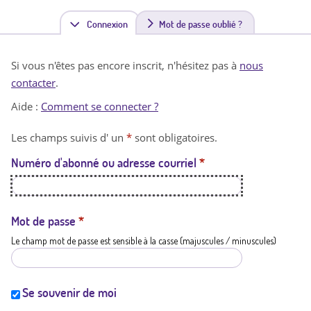
Connexion
(
Mot de passe oublié ?
o
Si vous n'êtes pas encore inscrit, n'hésitez pas à
nous
n
contacter
.
g
Aide :
Comment se connecter ?
l
Les champs suivis d' un
*
sont obligatoires.
e
Numéro d'abonné ou adresse courriel
*
t
a
c
Mot de passe
*
Le champ mot de passe est sensible à la casse (majuscules / minuscules)
t
i
f
Se souvenir de moi