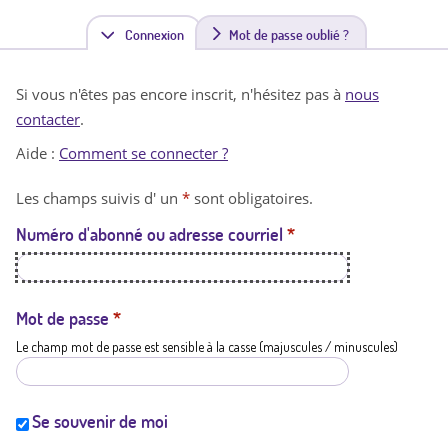
Connexion
(
Mot de passe oublié ?
o
Si vous n'êtes pas encore inscrit, n'hésitez pas à
nous
n
contacter
.
g
Aide :
Comment se connecter ?
l
Les champs suivis d' un
*
sont obligatoires.
e
Numéro d'abonné ou adresse courriel
*
t
a
c
Mot de passe
*
Le champ mot de passe est sensible à la casse (majuscules / minuscules)
t
i
f
Se souvenir de moi