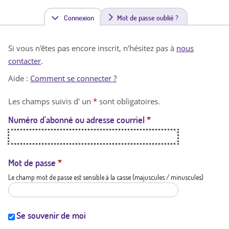
Connexion
(
Mot de passe oublié ?
o
Si vous n'êtes pas encore inscrit, n'hésitez pas à
nous
n
contacter
.
g
Aide :
Comment se connecter ?
l
Les champs suivis d' un
*
sont obligatoires.
e
Numéro d'abonné ou adresse courriel
*
t
a
c
Mot de passe
*
Le champ mot de passe est sensible à la casse (majuscules / minuscules)
t
i
f
Se souvenir de moi