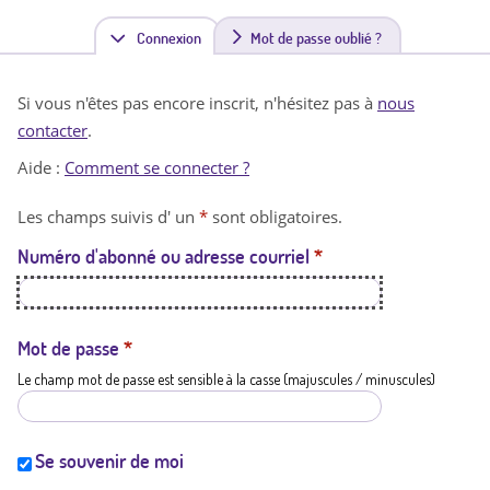
Connexion
(
Mot de passe oublié ?
o
Si vous n'êtes pas encore inscrit, n'hésitez pas à
nous
n
contacter
.
g
Aide :
Comment se connecter ?
l
Les champs suivis d' un
*
sont obligatoires.
e
Numéro d'abonné ou adresse courriel
*
t
a
c
Mot de passe
*
Le champ mot de passe est sensible à la casse (majuscules / minuscules)
t
i
f
Se souvenir de moi