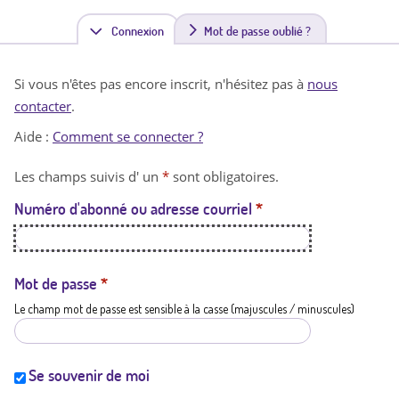
Connexion
(
Mot de passe oublié ?
o
Si vous n'êtes pas encore inscrit, n'hésitez pas à
nous
n
contacter
.
g
Aide :
Comment se connecter ?
l
Les champs suivis d' un
*
sont obligatoires.
e
Numéro d'abonné ou adresse courriel
*
t
a
c
Mot de passe
*
Le champ mot de passe est sensible à la casse (majuscules / minuscules)
t
i
f
Se souvenir de moi