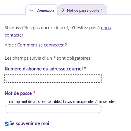
Connexion
(
Mot de passe oublié ?
o
Si vous n'êtes pas encore inscrit, n'hésitez pas à
nous
n
contacter
.
g
Aide :
Comment se connecter ?
l
Les champs suivis d' un
*
sont obligatoires.
e
Numéro d'abonné ou adresse courriel
*
t
a
c
Mot de passe
*
Le champ mot de passe est sensible à la casse (majuscules / minuscules)
t
i
f
Se souvenir de moi