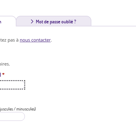
n
(
Mot de passe oublié ?
o
itez pas à
nous contacter
.
n
g
ires.
l
l
*
e
t
a
c
juscules / minuscules)
t
i