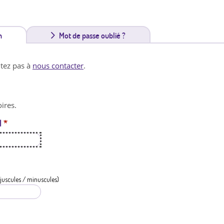
n
(
Mot de passe oublié ?
o
itez pas à
nous contacter
.
n
g
ires.
l
l
*
e
t
a
c
juscules / minuscules)
t
i