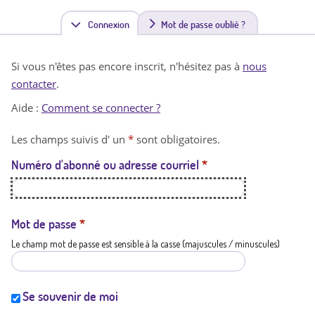
Connexion
(
Mot de passe oublié ?
o
Si vous n'êtes pas encore inscrit, n'hésitez pas à
nous
n
contacter
.
g
Aide :
Comment se connecter ?
l
Les champs suivis d' un
*
sont obligatoires.
e
Numéro d'abonné ou adresse courriel
*
t
a
c
Mot de passe
*
Le champ mot de passe est sensible à la casse (majuscules / minuscules)
t
i
f
Se souvenir de moi