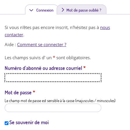
Connexion
(
Mot de passe oublié ?
o
Si vous n'êtes pas encore inscrit, n'hésitez pas à
nous
n
contacter
.
g
Aide :
Comment se connecter ?
l
Les champs suivis d' un
*
sont obligatoires.
e
Numéro d'abonné ou adresse courriel
*
t
a
c
Mot de passe
*
Le champ mot de passe est sensible à la casse (majuscules / minuscules)
t
i
f
Se souvenir de moi