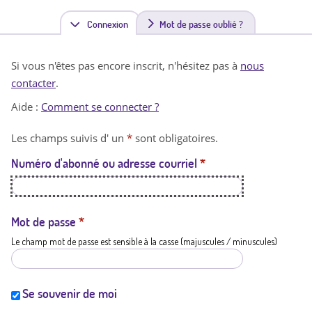
Connexion
(
Mot de passe oublié ?
o
Si vous n'êtes pas encore inscrit, n'hésitez pas à
nous
n
contacter
.
g
Aide :
Comment se connecter ?
l
Les champs suivis d' un
*
sont obligatoires.
e
Numéro d'abonné ou adresse courriel
*
t
a
c
Mot de passe
*
Le champ mot de passe est sensible à la casse (majuscules / minuscules)
t
i
f
Se souvenir de moi