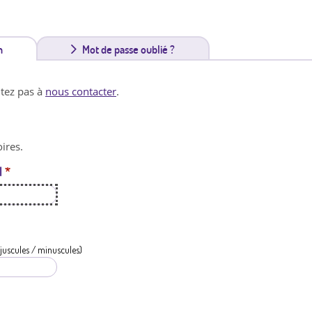
n
(
Mot de passe oublié ?
o
itez pas à
nous contacter
.
n
g
ires.
l
l
*
e
t
a
c
juscules / minuscules)
t
i