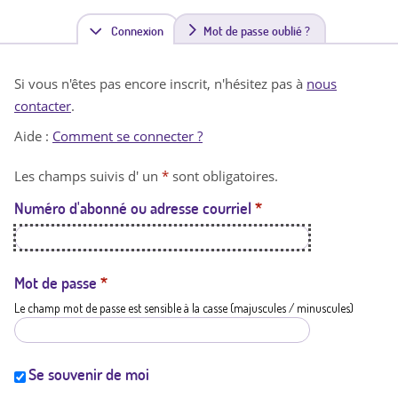
Connexion
(
Mot de passe oublié ?
o
Si vous n'êtes pas encore inscrit, n'hésitez pas à
nous
n
contacter
.
g
Aide :
Comment se connecter ?
l
Les champs suivis d' un
*
sont obligatoires.
e
Numéro d'abonné ou adresse courriel
*
t
a
c
Mot de passe
*
Le champ mot de passe est sensible à la casse (majuscules / minuscules)
t
i
f
Se souvenir de moi