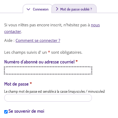
Connexion
(
Mot de passe oublié ?
o
Si vous n'êtes pas encore inscrit, n'hésitez pas à
nous
n
contacter
.
g
Aide :
Comment se connecter ?
l
Les champs suivis d' un
*
sont obligatoires.
e
Numéro d'abonné ou adresse courriel
*
t
a
c
Mot de passe
*
Le champ mot de passe est sensible à la casse (majuscules / minuscules)
t
i
f
Se souvenir de moi