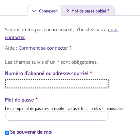
Connexion
(
Mot de passe oublié ?
o
Si vous n'êtes pas encore inscrit, n'hésitez pas à
nous
n
contacter
.
g
Aide :
Comment se connecter ?
l
Les champs suivis d' un
*
sont obligatoires.
e
Numéro d'abonné ou adresse courriel
*
t
a
c
Mot de passe
*
Le champ mot de passe est sensible à la casse (majuscules / minuscules)
t
i
f
Se souvenir de moi