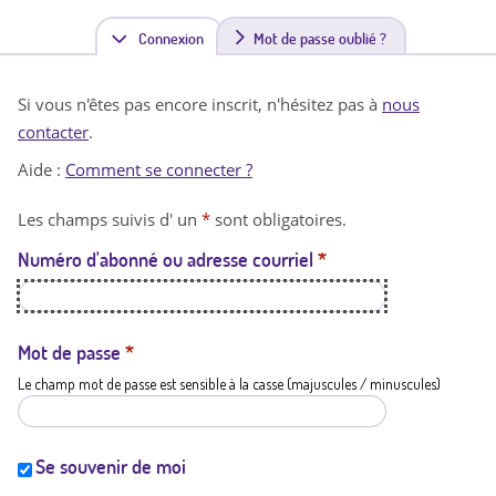
Connexion
(
Mot de passe oublié ?
o
Si vous n'êtes pas encore inscrit, n'hésitez pas à
nous
n
contacter
.
g
Aide :
Comment se connecter ?
l
Les champs suivis d' un
*
sont obligatoires.
e
Numéro d'abonné ou adresse courriel
*
t
a
c
Mot de passe
*
Le champ mot de passe est sensible à la casse (majuscules / minuscules)
t
i
f
Se souvenir de moi